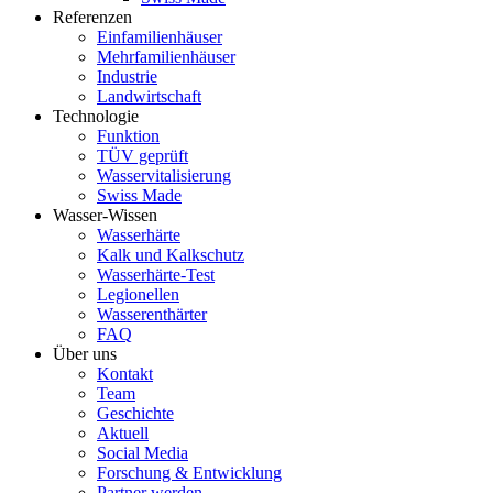
Referenzen
Einfamilienhäuser
Mehrfamilienhäuser
Industrie
Landwirtschaft
Technologie
Funktion
TÜV geprüft
Wasservitalisierung
Swiss Made
Wasser-Wissen
Wasserhärte
Kalk und Kalkschutz
Wasserhärte-Test
Legionellen
Wasserenthärter
FAQ
Über uns
Kontakt
Team
Geschichte
Aktuell
Social Media
Forschung & Entwicklung
Partner werden