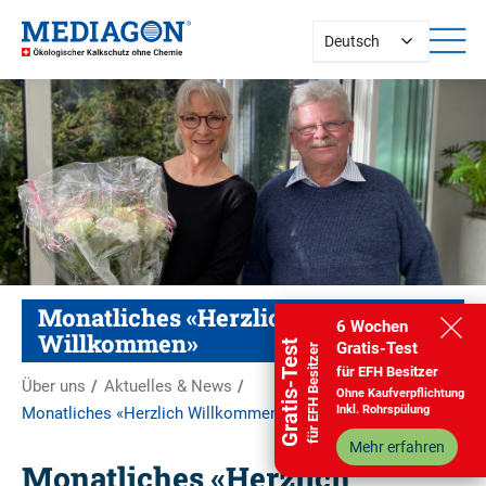
Deutsch
Monatliches «Herzlich
6 Wochen
Willkommen»
Gratis-Test
Gratis-Test
für EFH Besitzer
für EFH Besitzer
Über uns
Aktuelles & News
Ohne Kaufverpflichtung
Inkl. Rohrspülung
Monatliches «Herzlich Willkommen»
Mehr erfahren
Monatliches «Herzlich