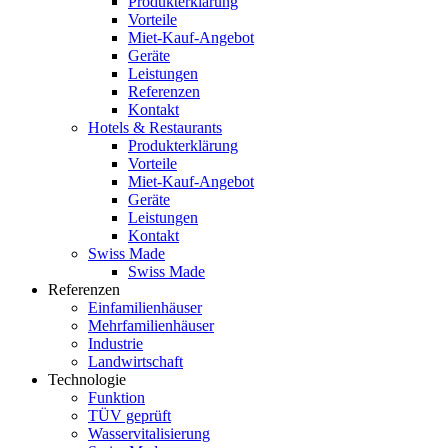
Produkterklärung
Vorteile
Miet-Kauf-Angebot
Geräte
Leistungen
Referenzen
Kontakt
Hotels & Restaurants
Produkterklärung
Vorteile
Miet-Kauf-Angebot
Geräte
Leistungen
Kontakt
Swiss Made
Swiss Made
Referenzen
Einfamilienhäuser
Mehrfamilienhäuser
Industrie
Landwirtschaft
Technologie
Funktion
TÜV geprüft
Wasservitalisierung